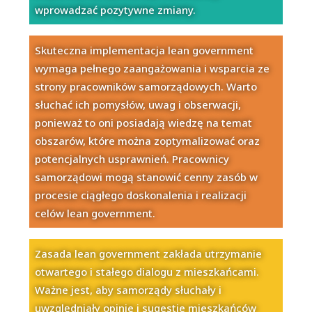
wprowadzać pozytywne zmiany.
Skuteczna implementacja lean government
wymaga pełnego zaangażowania i wsparcia ze
strony pracowników samorządowych. Warto
słuchać ich pomysłów, uwag i obserwacji,
ponieważ to oni posiadają wiedzę na temat
obszarów, które można zoptymalizować oraz
potencjalnych usprawnień. Pracownicy
samorządowi mogą stanowić cenny zasób w
procesie ciągłego doskonalenia i realizacji
celów lean government.
Zasada lean government zakłada utrzymanie
otwartego i stałego dialogu z mieszkańcami.
Ważne jest, aby samorządy słuchały i
uwzględniały opinie i sugestie mieszkańców