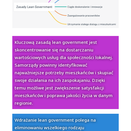
Kluczową zasadą lean government jest
skoncentrowanie się na dostarczaniu
wartościowych usług dla społeczności lokalnej.
Samorządy powinny identyfikować
najważniejsze potrzeby mieszkańców i skupiać
swoje działania na ich zaspokajaniu. Dzięki
temu możliwe jest zwiększenie satysfakcji
mieszkańców i poprawa jakości życia w danym
regionie.
Wdrażanie lean government polega na
eliminowaniu wszelkiego rodzaju