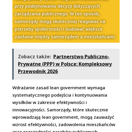
przy podejmowaniu decyzji dotyczących
zarządzania publicznego. W ten sposób,
samorządy mogą skuteczniej reagować na
potrzeby społeczności i budować większe
zaufanie między samorządem a mieszkańcami.
Zobacz także:
Partnerstwo Publiczno-
Prywatne (PPP) w Polsce: Kompleksowy
Przewodnik 2026
Wdrażanie zasad lean government wymaga
systematycznego podejścia i kontynuowania
wysiłków w zakresie efektywności i
innowacyjności. Samorządy, które skutecznie
wprowadzają lean government, mogą zauważyć
wzrost efektywności, zadowolenia mieszkańców
oraz oszczędności zasobów publicznych.