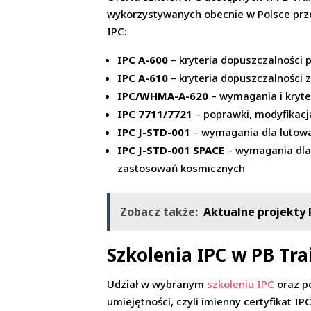
wykorzystywanych obecnie w Polsce prze
IPC:
IPC A-600
– kryteria dopuszczalności 
IPC A-610
– kryteria dopuszczalności 
IPC/WHMA-A-620
– wymagania i kryte
IPC 7711/7721
– poprawki, modyfikacj
IPC J-STD-001
– wymagania dla lutowa
IPC J-STD-001 SPACE
– wymagania dla 
zastosowań kosmicznych
Zobacz także:
Aktualne projekty P
Szkolenia IPC w PB Tr
Udział w wybranym
szkoleniu IPC
oraz p
umiejętności, czyli imienny certyfikat 