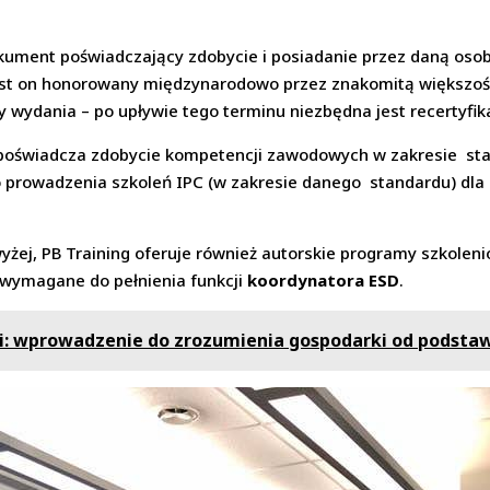
kument poświadczający zdobycie i posiadanie przez daną os
 Jest on honorowany międzynarodowo przez znakomitą większoś
y wydania – po upływie tego terminu niezbędna jest recertyfik
t poświadcza zdobycie kompetencji zawodowych w zakresie sta
do prowadzenia szkoleń IPC (w zakresie danego standardu) dla
żej, PB Training oferuje również autorskie programy szkolen
 wymagane do pełnienia funkcji
koordynatora ESD
.
: wprowadzenie do zrozumienia gospodarki od podsta