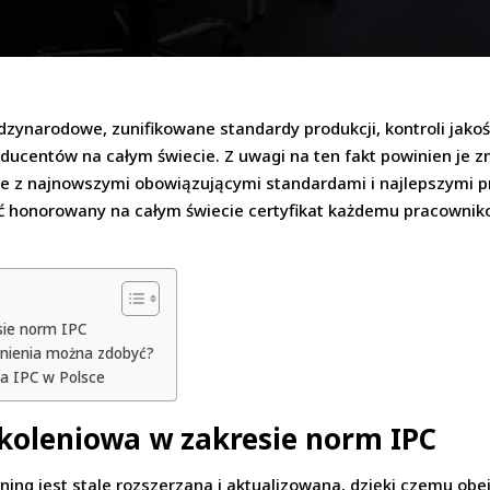
zynarodowe, zunifikowane standardy produkcji, kontroli jako
ucentów na całym świecie. Z uwagi na ten fakt powinien je zna
e z najnowszymi obowiązującymi standardami i najlepszymi p
ć honorowany na całym świecie certyfikat każdemu pracowniko
sie norm IPC
wnienia można zdobyć?
a IPC w Polsce
zkoleniowa w zakresie norm IPC
ning jest stale rozszerzana i aktualizowana, dzięki czemu o