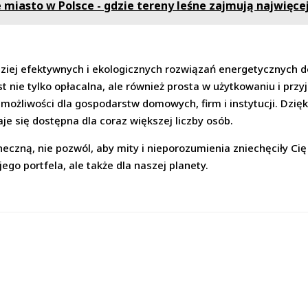
e miasto w Polsce - gdzie tereny leśne zajmują najwięce
dziej efektywnych i ekologicznych rozwiązań energetycznych 
st nie tylko opłacalna, ale również prosta w użytkowaniu i prz
e możliwości dla gospodarstw domowych, firm i instytucji. Dzi
je się dostępna dla coraz większej liczby osób.
neczną, nie pozwól, aby mity i nieporozumienia zniechęciły Cię
jego portfela, ale także dla naszej planety.