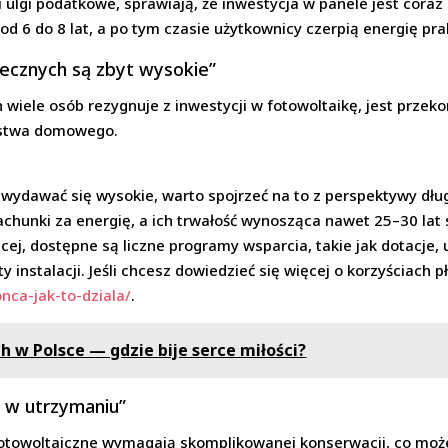
i ulgi podatkowe, sprawiają, że inwestycja w panele jest coraz 
od 6 do 8 lat, a po tym czasie użytkownicy czerpią energię pr
onecznych są zbyt wysokie”
iele osób rezygnuje z inwestycji w fotowoltaikę, jest przekona
rstwa domowego.
 wydawać się wysokie, warto spojrzeć na to z perspektywy dłu
chunki za energię, a ich trwałość wynosząca nawet 25–30 lat
ej, dostępne są liczne programy wsparcia, takie jak dotacje,
 instalacji. Jeśli chcesz dowiedzieć się więcej o korzyściach p
onca-jak-to-dziala/
.
 w Polsce — gdzie bije serce miłości?
e w utrzymaniu”
 fotowoltaiczne wymagają skomplikowanej konserwacji, co mo