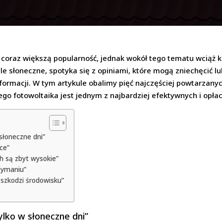
ą coraz większą popularność, jednak wokół tego tematu wciąż k
le słoneczne, spotyka się z opiniami, które mogą zniechęcić l
nformacji. W tym artykule obalimy pięć najczęściej powtarzan
ego fotowoltaika jest jednym z najbardziej efektywnych i opłac
 słoneczne dni”
ce”
ch są zbyt wysokie”
zymaniu”
 szkodzi środowisku”
tylko w słoneczne dni”