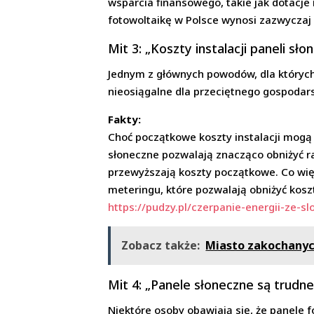
wsparcia finansowego, takie jak dotacje 
fotowoltaikę w Polsce wynosi zazwyczaj 
Mit 3: „Koszty instalacji paneli sł
Jednym z głównych powodów, dla których w
nieosiągalne dla przeciętnego gospoda
Fakty:
Choć początkowe koszty instalacji mogą
słoneczne pozwalają znacząco obniżyć ra
przewyższają koszty początkowe. Co więc
meteringu, które pozwalają obniżyć koszty
https://pudzy.pl/czerpanie-energii-ze-sl
Zobacz także:
Miasto zakochanych
Mit 4: „Panele słoneczne są trudn
Niektóre osoby obawiają się, że panele