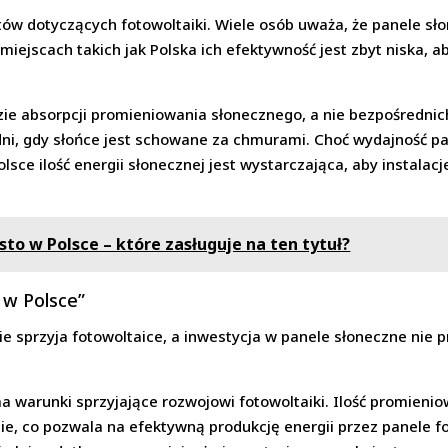
ów dotyczących fotowoltaiki. Wiele osób uważa, że panele sł
iejscach takich jak Polska ich efektywność jest zbyt niska, ab
zie absorpcji promieniowania słonecznego, a nie bezpośredni
i, gdy słońce jest schowane za chmurami. Choć wydajność pan
lsce ilość energii słonecznej jest wystarczająca, aby instalacj
sto w Polsce – które zasługuje na ten tytuł?
ę w Polsce”
nie sprzyja fotowoltaice, a inwestycja w panele słoneczne nie p
 warunki sprzyjające rozwojowi fotowoltaiki. Ilość promieni
ie, co pozwala na efektywną produkcję energii przez panele 