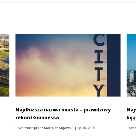
Najdłuższa nazwa miasta – prawdziwy
Naj
u
rekord Guinnessa
bij
utworzone przez
Mateusz Kujawski
|
lip 16, 2025
utwor