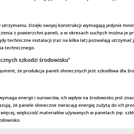
 utrzymaniu. Dzięki swojej konstrukcji wymagają jedynie min
czenia z powierzchni paneli, a w okresach suchych można je p
dy techniczne instalacji (raz na kilka lat) pozwalają utrzymać
ia technicznego.
aicznych szkodzi środowisku”
ument, że produkcja paneli słonecznych jest szkodliwa dla śro
wymaga energii i surowców, ich wpływ na środowisko jest zna
azują, że panele słoneczne zwracają energię zużytą do ich produ
o więcej, większość materiałów używanych w panelach (np. szkł
odowisko.