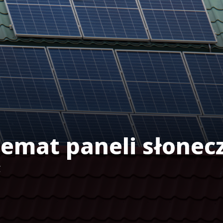
temat paneli słonec
ć