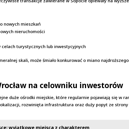
zeczywiste transakcje zawierane w Sopocie opiewały na wyższe 
ło nowych mieszkań
sowych nieruchomości
w celach turystycznych lub inwestycyjnych
meralnej skali, może śmiało konkurować o miano najdroższeg
Wrocław na celowniku inwestorów
ejne duże ośrodki miejskie, które regularnie pojawiają się w
 lokalizacji, rozwinięta infrastruktura oraz duży popyt ze stro
lsce: wyjątkowe miejsca z charakterem