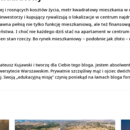
zej i rosnących kosztów życia, metr kwadratowy mieszkania w 
e inwestorzy i kupujący rywalizują o lokalizacje w centrum na
awna pełnią nie tylko funkcję mieszkaniową, ale też finansow
stwa. I choć nie każdego dziś stać na apartament w centrum
ten stan rzeczy. Bo rynek mieszkaniowy – podobnie jak złoto –
teusz Kujawski i tworzę dla Ciebie tego bloga. Jestem absolwe
wersytecie Warszawskim. Prywatnie szczęśliwy mąż i ojciec dwóc
j. Swoją „edukacyjną misję” czynię poniekąd na łamach bloga fo