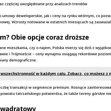
oraz częściej uwzględniane przy analizach trendów
 umowy deweloperskie, jak i ceny na rynku wtórnym, co pozwa
enowej. Wzrosty notowane w ostatnich miesiącach są zauważa
m? Obie opcje coraz droższe
dane mieszkania, czy o najem, Polska mierzy się dziś z wyją
wie i Trójmieście – ceny wynajmu osiągają rekordowe poziomy
miany demograficzne.
wszechstronność w każdym calu. Zobacz, co możesz z n
 liczbę transakcji w segmencie premium. Rosnące zaintereso
zy powiatu tatrzańskiego potwierdza, że także tereny górskie 
 kwadratowy