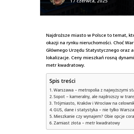
17 czerwca, 2025
Najdroższe miasto w Polsce to temat, k
okazji na rynku nieruchomości. Choć W
Głównego Urzędu Statystycznego oraz ana
lokalizacje. Ceny mieszkań rosną dynamic
metr kwadratowy.
Spis treści
Warszawa – metropolia z najwyższymi s
Sopot – kameralny, ale najdroższy w tran
Trójmiasto, Kraków i Wrocław na celown
GUS, dane i statystyka – nie tylko Warsz
Mieszkanie czy wynajem? Obie opcje cora
Zamiast złota – metr kwadratowy