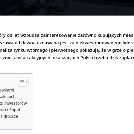
tóry od lat wzbudza zainteresowanie zarówno kupujących miesz
arszawa od dawna uznawana jest za niekwestionowanego lide
liza rynku wtórnego i pierwotnego pokazują, że w grze o pier
znie, a w atrakcyjnych lokalizacjach Polski trzeba dziś zapłaci
tawkami
sakcjach
iku inwestorów
awa i Sopot
z droższe