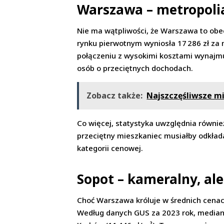
Warszawa – metropoli
Nie ma wątpliwości, że Warszawa to obec
rynku pierwotnym wyniosła 17 286 zł za 
połączeniu z wysokimi kosztami wynajmu –
osób o przeciętnych dochodach.
Zobacz także:
Najszczęśliwsze mi
Co więcej, statystyka uwzględnia równi
przeciętny mieszkaniec musiałby odkładać
kategorii cenowej.
Sopot – kameralny, al
Choć Warszawa króluje w średnich cenac
Według danych GUS za 2023 rok, mediana