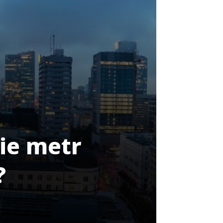
ie metr
?