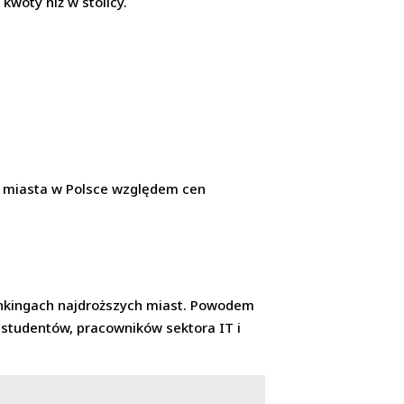
kwoty niż w stolicy.
o miasta w Polsce względem cen
 rankingach najdroższych miast. Powodem
ny studentów, pracowników sektora IT i