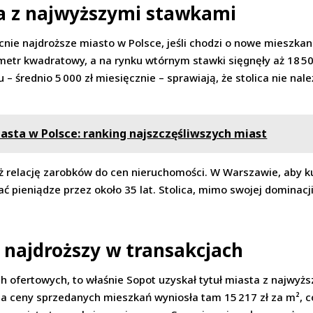
a z najwyższymi stawkami
nie najdroższe miasto w Polsce, jeśli chodzi o nowe mieszkan
metr kwadratowy, a na rynku wtórnym stawki sięgnęły aż 18 5
 średnio 5 000 zł miesięcznie – sprawiają, że stolica nie nale
asta w Polsce: ranking najszczęśliwszych miast
eż relację zarobków do cen nieruchomości. W Warszawie, aby 
 pieniądze przez około 35 lat. Stolica, mimo swojej dominacji,
e najdroższy w transakcjach
h ofertowych, to właśnie Sopot uzyskał tytuł miasta z najwyż
 ceny sprzedanych mieszkań wyniosła tam 15 217 zł za m², c