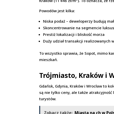
Kraków (11 446 zł/m²). To oznacza, że r
Powodów jest kilka:
Niska podaż – deweloperzy budują ma
Skoncentrowanie na segmencie luksu
Prestiż lokalizacji i bliskość morza
Duży udział transakcji realizowanych 
To wszystko sprawia, że Sopot, mimo ka
mieszkań.
Trójmiasto, Kraków i 
Gdańsk, Gdynia, Kraków i Wrocław to kol
są nie tylko ceny, ale także atrakcyjność
turystów.
Zobacz także:
Miasta na ch w Po