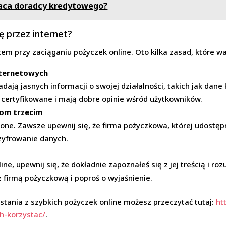
aca doradcy kredytowego?
ę przez internet?
m przy zaciąganiu pożyczek online. Oto kilka zasad, które wa
internetowych
adają jasnych informacji o swojej działalności, takich jak dane
ą certyfikowane i mają dobre opinie wśród użytkowników.
bom trzecim
ne. Zawsze upewnij się, że firma pożyczkowa, której udostępn
zyfrowanie danych.
, upewnij się, że dokładnie zapoznałeś się z jej treścią i roz
 z firmą pożyczkową i poproś o wyjaśnienie.
tania z szybkich pożyczek online możesz przeczytać tutaj:
ht
ch-korzystac/
.