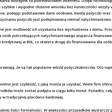
owania dostępne za pośrednictwem internetu. Dzięki technologi
szybkie i wygodne złożenie wniosku bez konieczności wizyty 
ine, podając podstawowe dane osobowe, kwotę pożyczki oraz ok
przyznaniu pożyczki jest podejmowana niemal natychmiastowo.
e jest możliwość ich uzyskania bez wychodzenia z domu. Proce
dla osób potrzebujących natychmiastowego wsparcia finansowe
i kredytowej w BIK, co otwiera drogę do finansowania dla osób,
sprawiają, że są tak popularne wśród pożyczkobiorców. Oto najw
nline jest szybkość, z jaką można je uzyskać. Wiele firm ofer
rodków może zostać podjęta w ciągu kilku minut. Ponadto, cały
y w tradycyjnej placówce bankowej.
imalnej ilości formalności. W większości przypadków wystarc