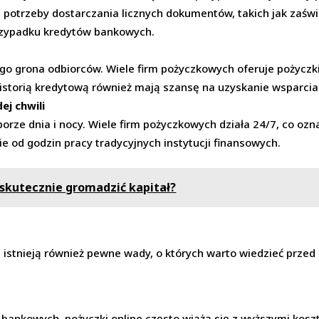
a potrzeby dostarczania licznych dokumentów, takich jak zaśw
rzypadku kredytów bankowych.
ego grona odbiorców. Wiele firm pożyczkowych oferuje pożyczk
historią kredytową również mają szansę na uzyskanie wsparci
ej chwili
porze dnia i nocy. Wiele firm pożyczkowych działa 24/7, co oz
 od godzin pracy tradycyjnych instytucji finansowych.
 skutecznie gromadzić kapitał?
, istnieją również pewne wady, o których warto wiedzieć przed
bankowych, pożyczki online często wiążą się z wyższymi kos