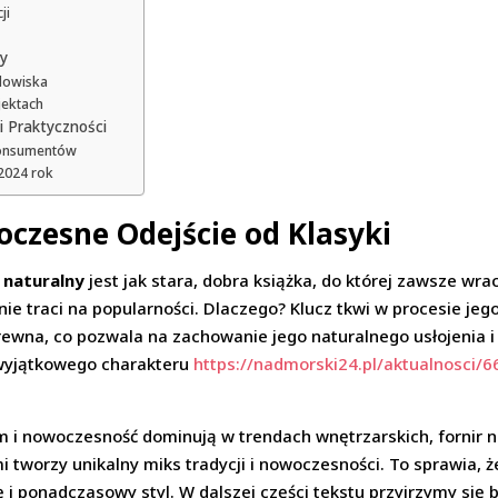
ji
ny
dowiska
jektach
 i Praktyczności
 Konsumentów
2024 rok
oczesne Odejście od Klasyki
r naturalny
jest jak stara, dobra książka, do której zawsze w
nie traci na popularności. Dlaczego? Klucz tkwi w procesie jego
wna, co pozwala na zachowanie jego naturalnego usłojenia i k
 wyjątkowego charakteru
https://nadmorski24.pl/aktualnosci/6
m i nowoczesność dominują w trendach wnętrzarskich, fornir n
tworzy unikalny miks tradycji i nowoczesności. To sprawia, że
 i ponadczasowy styl. W dalszej części tekstu przyjrzymy się 