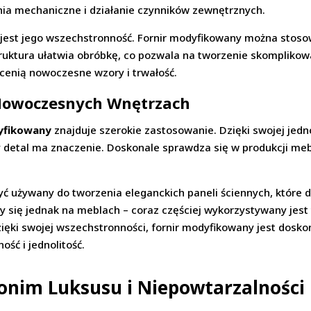
nia mechaniczne i działanie czynników zewnętrznych.
u jest jego wszechstronność. Fornir modyfikowany można stoso
ruktura ułatwia obróbkę, co pozwala na tworzenie skomplikow
y cenią nowoczesne wzory i trwałość.
Nowoczesnych Wnętrzach
yfikowany
znajduje szerokie zastosowanie. Dzięki swojej jedn
y detal ma znaczenie. Doskonale sprawdza się w produkcji mebl
ć używany do tworzenia eleganckich paneli ściennych, które
y się jednak na meblach – coraz częściej wykorzystywany jest
Dzięki swojej wszechstronności, fornir modyfikowany jest dosk
ść i jednolitość.
nonim Luksusu i Niepowtarzalności