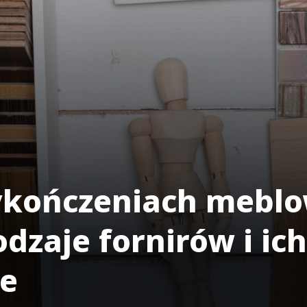
ykończeniach meblo
dzaje fornirów i ic
ie