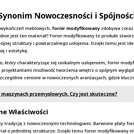
Synonim Nowoczesności i Spójnośc
e wykończeń meblowych,
fornir modyfikowany
zdobywa coraz 
adnie jest ten materiał? Fornir modyfikowany to produkt stwor
ójnej struktury i powtarzalnego usłojenia. Dzięki temu jest i
ę i estetykę.
o, który charakteryzuje się unikalnym usłojeniem, fornir mod
 projektantami możliwość tworzenia wnętrz o spójnym wygląd
szczególnie cenione w nowoczesnych aranżacjach, gdzie kluczo
 maszynach przemysłowych. Czy jest skuteczne?
lne Właściwości
zy tradycję z nowoczesnymi technologiami. Barwione płaty for
ał o jednolitej strukturze. Dzięki temu fornir modyfikowany nie