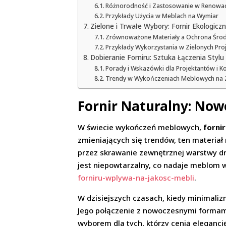
Różnorodność i Zastosowanie w Renowac
Przykłady Użycia w Meblach na Wymiar
Zielone i Trwałe Wybory: Fornir Ekologicz
Zrównoważone Materiały a Ochrona Śro
Przykłady Wykorzystania w Zielonych Pro
Dobieranie Forniru: Sztuka Łączenia Stylu
Porady i Wskazówki dla Projektantów i
Trendy w Wykończeniach Meblowych na 
Fornir Naturalny: Now
W świecie wykończeń meblowych,
forni
zmieniających się trendów, ten materiał 
przez skrawanie zewnętrznej warstwy dre
jest niepowtarzalny, co nadaje meblom
forniru-wplywa-na-jakosc-mebli
.
W dzisiejszych czasach, kiedy minimaliz
Jego połączenie z nowoczesnymi formami 
wyborem dla tych, którzy cenią elegancję