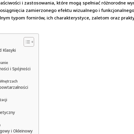
łaściwości i zastosowania, które mogą spełniać różnorodne 
 osiągnięcia zamierzonego efektu wizualnego i funkcjonalnego
ólnym typom fornirów, ich charakterystyce, zaletom oraz pra
 Klasyki
wanie
ści i Spójności
Wnętrzach
powtarzalności
żacji
tetyczny
h
ogowy i Okleinowy