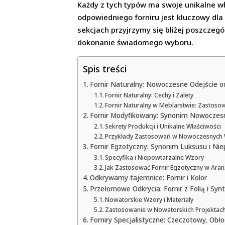
Każdy z tych typów ma swoje unikalne w
odpowiedniego forniru jest kluczowy dla
sekcjach przyjrzymy się bliżej poszczeg
dokonanie świadomego wyboru.
Spis treści
Fornir Naturalny: Nowoczesne Odejście od
Fornir Naturalny: Cechy i Zalety
Fornir Naturalny w Meblarstwie: Zastoso
Fornir Modyfikowany: Synonim Nowoczesno
Sekrety Produkcji i Unikalne Właściwości
Przykłady Zastosowań w Nowoczesnych 
Fornir Egzotyczny: Synonim Luksusu i Nie
Specyfika i Niepowtarzalne Wzory
Jak Zastosować Fornir Egzotyczny w Aran
Odkrywamy tajemnice: Fornir i Kolor
Przełomowe Odkrycia: Fornir z Folią i Syn
Nowatorskie Wzory i Materiały
Zastosowanie w Nowatorskich Projektac
Forniry Specjalistyczne: Czeczotowy, Obł