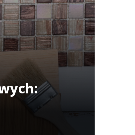
wych:
h