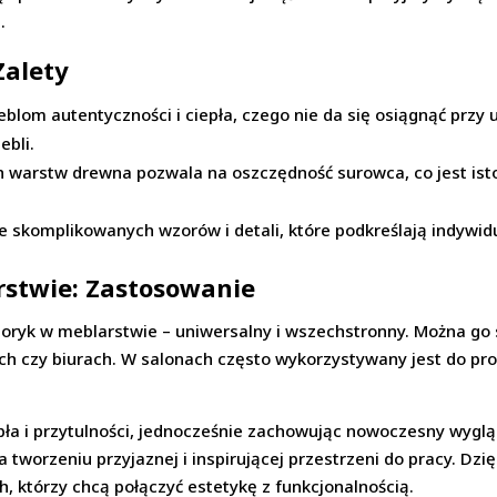
.
Zalety
lom autentyczności i ciepła, czego nie da się osiągnąć przy 
ebli.
h warstw drewna pozwala na oszczędność surowca, co jest is
 skomplikowanych wzorów i detali, które podkreślają indywidu
rstwie: Zastosowanie
cyzoryk w meblarstwie – uniwersalny i wszechstronny. Można 
h czy biurach. W salonach często wykorzystywany jest do prod
epła i przytulności, jednocześnie zachowując nowoczesny wyglą
 tworzeniu przyjaznej i inspirującej przestrzeni do pracy. Dzię
, którzy chcą połączyć estetykę z funkcjonalnością.